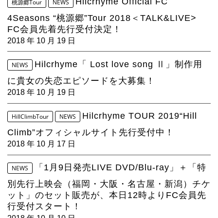
Hilcrhyme Official FC
4Seasons
桃源郷Tour
NEWS
4Seasons “桃源郷”Tour 2018＜TALK&LIVE>
Mobile
FC会員先着先行受付決定！
2018 年 10 月 19 日
Contact us
Hilcrhyme「 Lost love song Ⅱ」制作用
NEWS
Sign In
に貴女の失恋エピソードを大募集！
2018 年 10 月 19 日
Hilcrhyme TOUR 2019“Hill
HillClimbTour
NEWS
Climb”オフィシャルサイト先行受付中！
2018 年 10 月 17 日
「1月9日発売LIVE DVD/Blu-ray」＋「特
NEWS
別先行上映会（福岡・大阪・名古屋・新潟）チケ
ット」のセット販売が、本日12時よりFC会員先
行受付スタート！