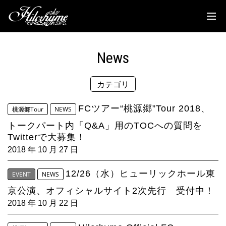
News
Discography
News
Biography
カテゴリ
Live
Media
FCツアー“桃源郷”Tour 2018、
桃源郷Tour
NEWS
トークパート内「Q&A」用のTOCへの質問を
Movie
Twitterで大募集！
2018 年 10 月 27 日
Goods
12/26（水）ヒューリックホール東
EVENT
NEWS
Fanclub
京公演、オフィシャルサイト2次先行 受付中！
TOC'S Place
2018 年 10 月 22 日