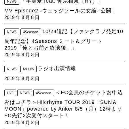
「事実愛 feat. 仲宗根泉（HY）」
4Seasons
NEWS
MV Episode2 -ウェッジソールの女編- 公開！
Mobile
2019 年 8 月 8 日
Contact us
10/24追記【ファンクラブ発足10
NEWS
4Seasons
周年記念】4Seasons ミート＆グリート
Sign In
2019「俺とお前と終演後。」
2019 年 8 月 3 日
ラジオ出演情報
NEWS
MEDIA
2019 年 8 月 2 日
＜FC会員のチケットお申込
LIVE
NEWS
4Seasons
みはコチラ＞Hilcrhyme TOUR 2019「SUN＆
MOON」powered by Anker 8/5（月）12時より
FC先行2次受付スタート！
2019 年 8 月 2 日