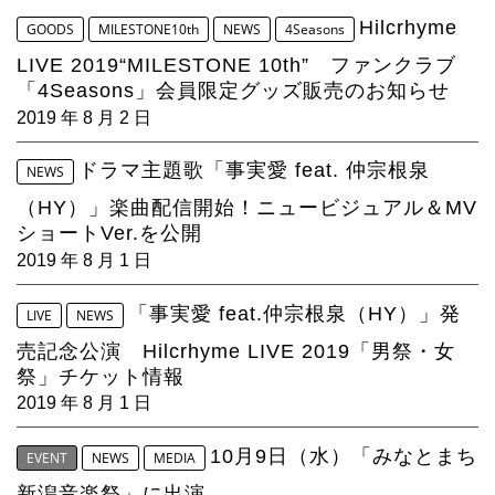
Hilcrhyme
GOODS
MILESTONE10th
NEWS
4Seasons
LIVE 2019“MILESTONE 10th” ファンクラブ
「4Seasons」会員限定グッズ販売のお知らせ
2019 年 8 月 2 日
ドラマ主題歌「事実愛 feat. 仲宗根泉
NEWS
（HY）」楽曲配信開始！ニュービジュアル＆MV
ショートVer.を公開
2019 年 8 月 1 日
「事実愛 feat.仲宗根泉（HY）」発
LIVE
NEWS
売記念公演 Hilcrhyme LIVE 2019「男祭・女
祭」チケット情報
2019 年 8 月 1 日
10月9日（水）「みなとまち
EVENT
NEWS
MEDIA
新潟音楽祭」に出演