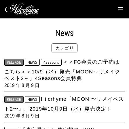
News
Discography
News
Biography
カテゴリ
Live
Media
＜＜FC会員のご予約は
RELEASE
NEWS
4Seasons
こちら＞＞10/9（水）発売『MOON～リメイク
Movie
ベスト2～』4Seasons会員特典
2019 年 8 月 9 日
Goods
Hilcrhyme『MOON 〜リメイベス
RELEASE
NEWS
Fanclub
ト2〜』、2019年10月9日（水）発売決定！
TOC'S Place
2019 年 8 月 9 日