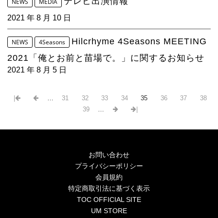
テレビ出演情報
NEWS
MEDIA
2021 年 8 月 10 日
Hilcrhyme 4Seasons MEETING
NEWS
4Seasons
2021「俺とお前と苗場で。」に関するお知らせ
2021 年 8 月 5 日
|
…
31
32
33
34
35
36
37
38
39
…
|
お問い合わせ
プライバシーポリシー
会員規約
特定商取引法に基づく表示
TOC OFFICIAL SITE
UM STORE