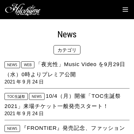
News
Discography
News
Biography
カテゴリ
Live
Media
「夜光性」Music Video を9月29日
NEWS
WEB
（水）0時よりプレミア公開
Movie
2021 年 9 月 24 日
Goods
10/4（月）開催「TOC生誕祭
TOC生誕祭
NEWS
2021」来場チケット一般発売スタート！
Fanclub
2021 年 9 月 24 日
TOC'S Place
『FRONTIER』発売記念、ファッション
NEWS