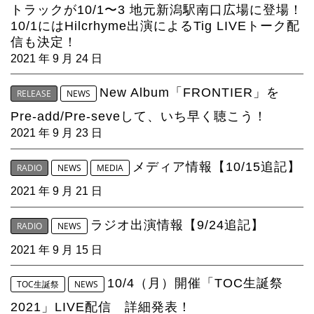
4Seasons
トラックが10/1〜3 地元新潟駅南口広場に登場！
10/1にはHilcrhyme出演によるTig LIVEトーク配
Mobile
信も決定！
2021 年 9 月 24 日
Contact us
New Album「FRONTIER」を
RELEASE
NEWS
Sign In
Pre-add/Pre-seveして、いち早く聴こう！
2021 年 9 月 23 日
メディア情報【10/15追記】
RADIO
NEWS
MEDIA
2021 年 9 月 21 日
ラジオ出演情報【9/24追記】
RADIO
NEWS
2021 年 9 月 15 日
10/4（月）開催「TOC生誕祭
TOC生誕祭
NEWS
2021」LIVE配信 詳細発表！