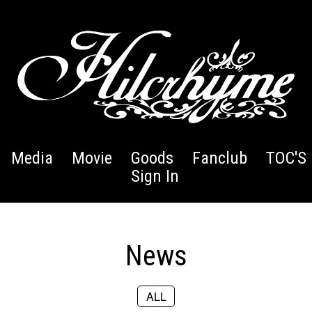
Media
Movie
Goods
Fanclub
TOC'S 
Sign In
News
ALL