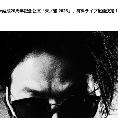
hyme結成20周年記念公演「朱ノ鷺 2026」、有料ライブ配信決定