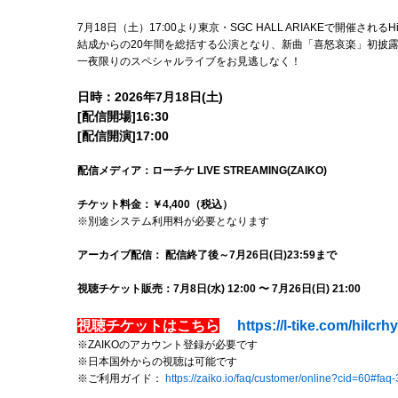
7月18日（土）17:00より東京・SGC HALL ARIAKEで開催される
結成からの20年間を総括する公演となり、新曲「喜怒哀楽」初披露
一夜限りのスペシャルライブをお見逃しなく！
日時：2026年7月18日(土)
[配信開場]16:30
[配信開演]17:00
配信メディア：ローチケ LIVE STREAMING(ZAIKO)
チケット料金：￥4,400（税込）
※別途システム利用料が必要となります
アーカイブ配信： 配信終了後～7月26日(日)23:59まで
視聴チケット販売：7月8日(水) 12:00 〜 7月26日(日) 21:00
視聴チケットはこちら
https://l-tike.com/hilcrh
※ZAIKOのアカウント登録が必要です
※日本国外からの視聴は可能です
※ご利用ガイド：
https://zaiko.io/faq/customer/online?cid=60#faq