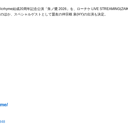
Hilcrhyme結成20周年記念公演「朱ノ鷺 2026」を、ローチケ LIVE STREAMING
のほか、スペシャルゲストとして盟友の仲宗根 泉(HY)の出演も決定。
yme/
-348