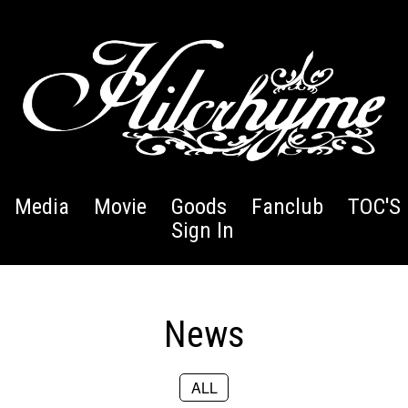
Media
Movie
Goods
Fanclub
TOC'S 
Sign In
News
ALL