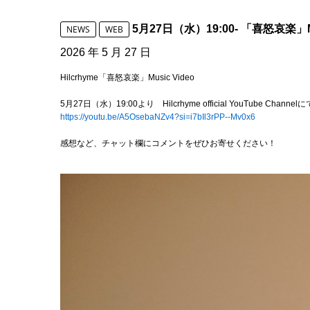
5月27日（水）19:00- 「喜怒哀楽」M
NEWS
WEB
2026 年 5 月 27 日
Hilcrhyme「喜怒哀楽」Music Video
5月27日（水）19:00より Hilcrhyme official YouTube Ch
https://youtu.be/A5OsebaNZv4?si=i7bIl3rPP--Mv0x6
感想など、チャット欄にコメントをぜひお寄せください！