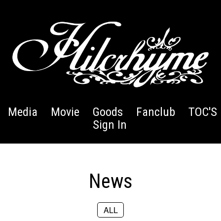
Media
Movie
Goods
Fanclub
TOC'S 
Sign In
News
ALL