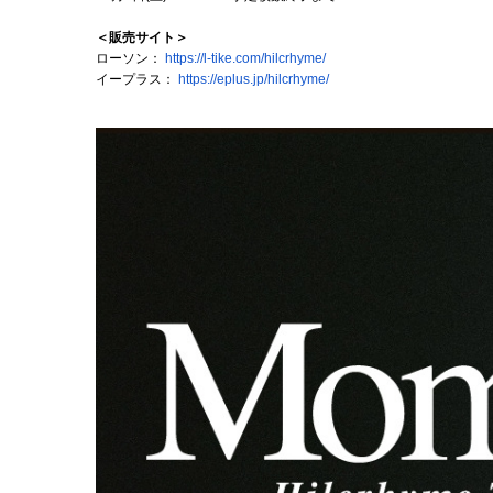
＜販売サイト＞
ローソン：
https://l-tike.com/
hilcrhyme/
イープラス：
https://eplus.jp/
hilcrhyme/