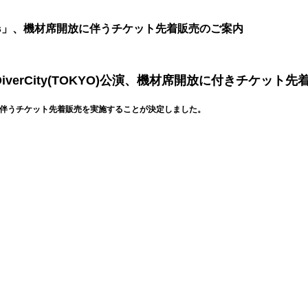
Moments」、機材席開放に伴うチケット先着販売のご案内
Zepp DiverCity(TOKYO)公演、機材席開放に付きチケッ
材席開放に伴うチケット先着販売を実施することが決定しました。