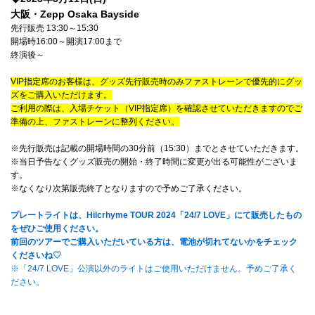
4Seasons
大阪・Zepp Osaka Bayside
先行販売 13:30～15:30
Mobile
開場時16:00～開演17:00まで
終演後～
Contact us
VIP指定席のお客様は、グッズ先行販売時のみファストレーンで優先的にグッ
ズをご購入いただけます。
Sign In
ご利用の際は、入場チケット（VIP指定席）を確認させていただきますのでご
準備の上、ファストレーンに整列ください。
※先行販売は記載の開場時間の30分前（15:30）までとさせていただきます。
※当日予告なくグッズ販売の開始・終了時間に変更が出る可能性がございま
す。
※なくなり次第販売終了となりますので予めご了承ください。
プレートライトは、Hilcrhyme TOUR 2024「24/7 LOVE」にて販売したもの
をぜひご使用ください。
前回のツアーでご購入いただいている方は、電池が切れてないかをチェック
くださいね♡
※「24/7 LOVE」公演以外のライトはご使用いただけません。予めご了承く
ださい。