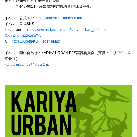
4Seasons
場所：愛知県刈谷市総合運動公園
〒448-0011 愛知県刈谷市築地町荒田１番地
Mobile
イベント公式HP：
https://kariya-urbanfes.com/
イベント公式SNS：
Contact us
Instagram
https://www.instagram.com/
kariya.urban_fes?igsh=
OXlyZHdmZ2o1eWN3
X
https://x.com/KUF_ToTheMax
Sign In
イベント問い合わせ：KARIYA URBAN FES実行委員会（運営：エリアワン株
式会社）
kariya-urbanfes@area-1.jp