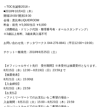
4Seasons
＜TOC生誕祭2018＞
■2018年10月4日（木）
Mobile
開場19:00/ 開演19:30
会場：恵比寿LIQUIDROOM
Contact us
料金：前売 ￥5,000/当日 ￥6,000
（消費税込・ドリンク代別・整理番号有・オールスタンディング）
※3歳以上有料、3歳未満入場不可
Sign In
お問い合わせ先：チッタワークス 044-276-8841（平日12:00〜19:00）
チケット一般発売：2018年8月25日（土）
【オフィシャルサイト先行 受付期間】※本受付は抽選受付となります。
8月15日（水）12:00～8月19日（日）23:59まで
【抽選発表】
8月21日（火）15:00頃
【入金締切】
8月23日（木）23:59
【お支払】
＜ファミリーマートでのお支払いをご希望の場合＞
入金期間：8月21日（火）15:00～8月23日（木）23:59
＜クレジットカードでのお支払いをご希望の場合＞