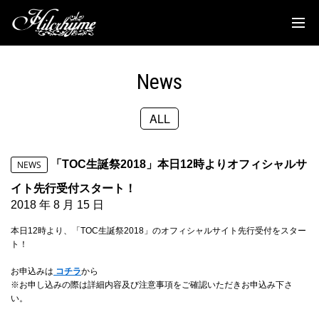
News
Discography
News
Biography
ALL
Live
Media
「TOC生誕祭2018」本日12時よりオフィシャルサ
NEWS
Movie
イト先行受付スタート！
2018 年 8 月 15 日
Goods
本日12時より、「TOC生誕祭2018」のオフィシャルサイト先行受付をスター
ト！
Fanclub
お申込みは
コチラ
から
※お申し込みの際は詳細内容及び注意事項をご確認いただきお申込み下さ
TOC'S Place
い。