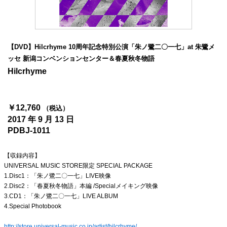
4Seasons
Mobile
【DVD】Hilcrhyme 10周年記念特別公演「朱ノ鷺二〇一七」at 朱鷺メ
Contact us
ッセ 新潟コンベンションセンター＆春夏秋冬物語
Hilcrhyme
Sign In
￥12,760
（税込）
2017 年 9 月 13 日
PDBJ-1011
【収録内容】
UNIVERSAL MUSIC STORE限定 SPECIAL PACKAGE
1.Disc1：「朱ノ鷺二〇一七」LIVE映像
2.Disc2：「春夏秋冬物語」本編 /Specialメイキング映像
3.CD1：「朱ノ鷺二〇一七」LIVE ALBUM
4.Special Photobook
http://store.universal-music.co.jp/artist/hilcrhyme/