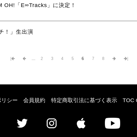
OH!「E∞Tracks」に決定！
ッチ！」生出演
|
…
2
3
4
5
6
7
8
|
ポリシー
会員規約
特定商取引法に基づく表示
TOC 