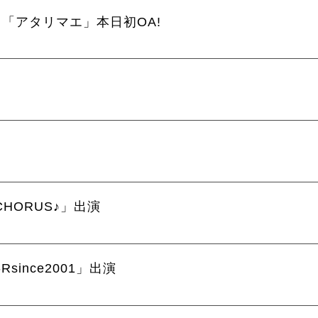
曲、「アタリマエ」本日初OA!
CHORUS♪」出演
since2001」出演