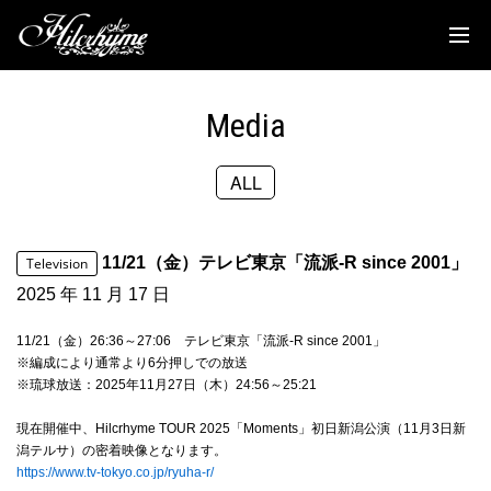
News
Discography
Media
Biography
ALL
Live
Media
11/21（金）テレビ東京「流派-R since 2001」
Television
Movie
2025 年 11 月 17 日
Goods
11/21（金）26:36～27:06 テレビ東京「流派-R since 2001」
※編成により通常より6分押しでの放送
※琉球放送：2025年11月27日（木）24:56～25:21
Fanclub
現在開催中、Hilcrhyme TOUR 2025「Moments」初日新潟公演（11月3日新
TOC'S Place
潟テルサ）の密着映像となります。
https://www.tv-tokyo.co.jp/ryuha-r/