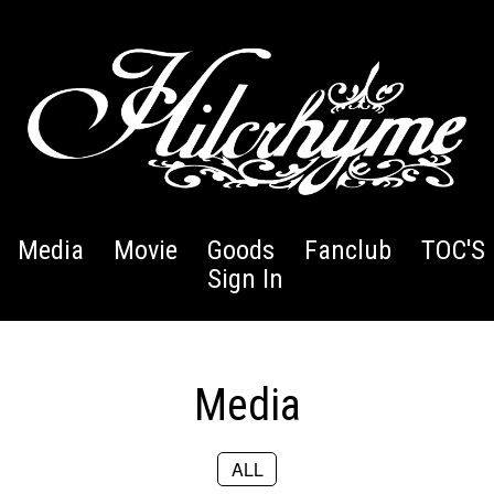
Media
Movie
Goods
Fanclub
TOC'S 
Sign In
Media
ALL