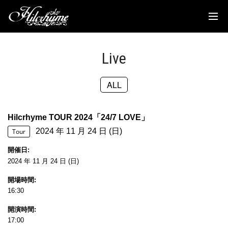
News
Discography
Live
Biography
ALL
Live
Media
Hilcrhyme TOUR 2024「24/7 LOVE」
2024 年 11 月 24 日 (日)
Movie
Tour
開催日
Goods
2024 年 11 月 24 日 (日)
開場時間
Fanclub
16:30
TOC'S Place
開演時間
17:00