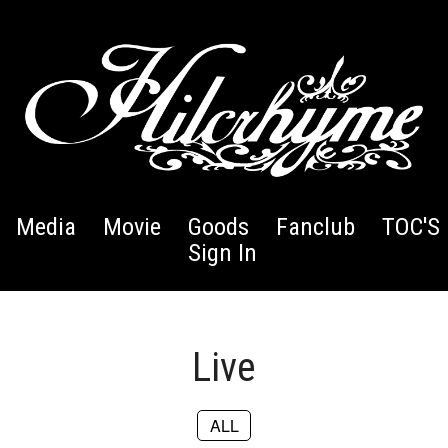
Media
Movie
Goods
Fanclub
TOC'S 
Sign In
Live
ALL