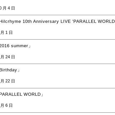
0 月 4 日
lcrhyme 10th Anniversary LIVE 'PARALLEL WORL
 月 1 日
016 summer」
 月 24 日
irthday」
 月 22 日
ARALLEL WORLD」
 月 6 日