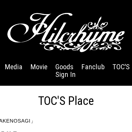
Media
Movie
Goods
Fanclub
TOC'S 
Sign In
TOC'S Place
AKENOSAGI」