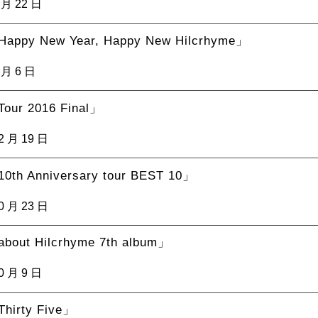
 月 22 日
ppy New Year, Happy New Hilcrhyme」
 月 6 日
ur 2016 Final」
2 月 19 日
th Anniversary tour BEST 10」
0 月 23 日
out Hilcrhyme 7th album」
0 月 9 日
irty Five」